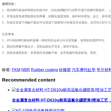
使用方法：
1、将丝网印刷涂料和固化剂按100：10比例调配均匀后即可进行丝网印刷操作。（当
2、环境温度高或增加固化剂用量，则固化速度加快，操作时间变短。反之，若环境温
3、印迹在室温下指触干燥后可在室温下放置96小时使其完全固化，也可经130℃
注意事项
1、HT-68丝网印刷涂料放量一段时间后会有少许分层现象，使用前应搅拌均匀。
2、固化剂用量不能太少，否则会固化不完全，甚至不固化。
3、加热加速固化时，若表面尚未指触干燥，会导致漏印痕迹发泡、变形。
标签:
FKM
NBR
Rubber coating
硅橡胶
汽车摩托缸垫
垫片材
Recommended content
全金属复合材料 HT-D610g耐高温氮化硼胶浆(喷涂工艺，