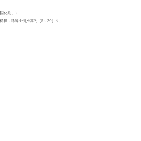
C固化剂。）
稀释，稀释比例推荐为（5～20）﹪。