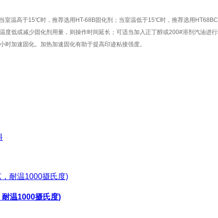
室温高于15℃时，推荐选用HT-68B固化剂；当室温低于15℃时，推荐选用HT68B
度低或减少固化剂用量，则操作时间延长；可适当加入正丁醇或200#溶剂汽油进行
×1小时加速固化。加热加速固化有助于提高印迹粘接强度。
料
耐温1000摄氏度)