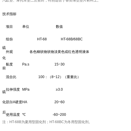
汽缸垫、摩托车垫二次密封，特别适合于各类薄型垫片材料上。
技术指标
项目
单位
数值
组份
HT-68
HT-68B/68BC
硫
外观
各色糊状物状物
淡黄色或红色透明液体
化
黏度
Pa.s
15~30
前
混合比
100：（8~12）（重量比）
拉伸强度
MPa
≥3.0
硫
化
邵尔A硬度
HA
20~60
后
使用温度
℃
-60~200
注：HT-68B为夏用型固化剂；HT-68BC为冬用型固化剂。